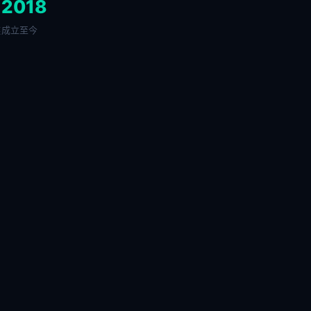
+
2018
链
成立至今