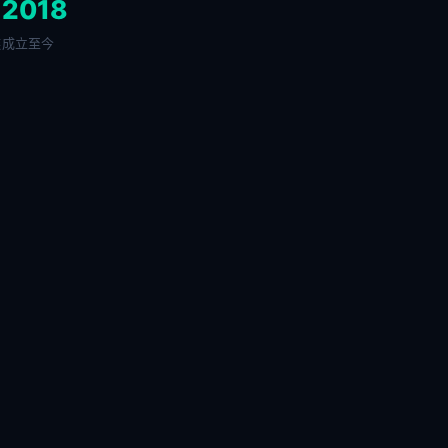
+
2018
链
成立至今