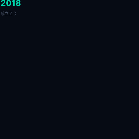
+
2018
链
成立至今