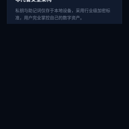
私钥与助记词仅存于本地设备，采用行业级加密标
准，用户完全掌控自己的数字资产。
🌐
内置 DApp 浏览器
无需切换应用，直接在钱包内访问 Uniswap、
PancakeSwap 等 DeFi 协议及各类 Web3 应用。
💱