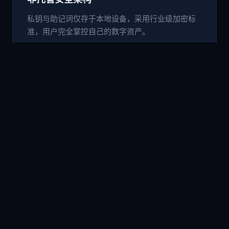
私钥与助记词仅存于本地设备，采用行业级加密标
准，用户完全掌控自己的数字资产。
🌐
内置 DApp 浏览器
无需切换应用，直接在钱包内访问 Uniswap、
PancakeSwap 等 DeFi 协议及各类 Web3 应用。
💱