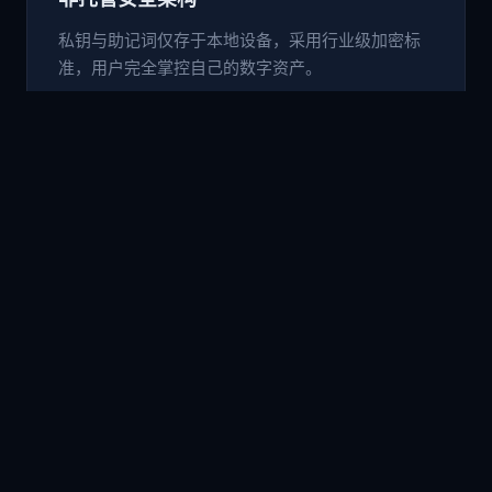
私钥与助记词仅存于本地设备，采用行业级加密标
准，用户完全掌控自己的数字资产。
🌐
内置 DApp 浏览器
无需切换应用，直接在钱包内访问 Uniswap、
PancakeSwap 等 DeFi 协议及各类 Web3 应用。
💱